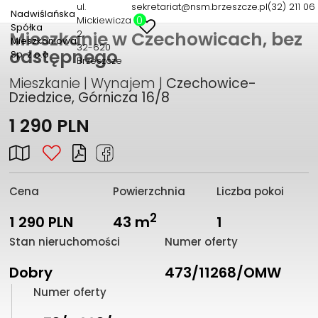
ul.
sekretariat@nsm.brzeszcze.pl
(32) 211 06 
Nadwiślańska
0
Mickiewicza
Spółka
2
Mieszkanie w Czechowicach, bez
Mieszkaniowa
32-620
odstępnego
Sp. z o.o.
Brzeszcze
Mieszkanie | Wynajem |
Czechowice-
Dziedzice, Górnicza 16/8
1 290 PLN
Cena
Powierzchnia
Liczba pokoi
2
1 290 PLN
43 m
1
Stan nieruchomości
Numer oferty
Dobry
473/11268/OMW
Numer oferty