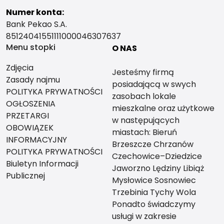
Numer konta:
Bank Pekao S.A.
85124041551111000046307637
Menu stopki
O NAS
Zdjęcia
Jesteśmy firmą
Zasady najmu
posiadającą w swych
POLITYKA PRYWATNOŚCI
zasobach lokale
OGŁOSZENIA
mieszkalne oraz użytkowe
PRZETARGI
w następujących
OBOWIĄZEK
miastach: Bieruń
INFORMACYJNY
Brzeszcze Chrzanów
POLITYKA PRYWATNOŚCI
Czechowice–Dziedzice
Biuletyn Informacji
Jaworzno Lędziny Libiąż
Publicznej
Mysłowice Sosnowiec
Trzebinia Tychy Wola
Ponadto świadczymy
usługi w zakresie