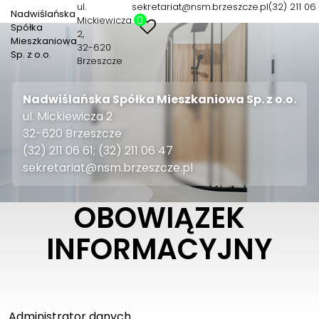
ul.
sekretariat@nsm.brzeszcze.pl
(32) 211 06 
Nadwiślańska
0
Mickiewicza
Spółka
2
Mieszkaniowa
32-620
Sp. z o.o.
Brzeszcze
Nadwiślańska Spółka Mieszkaniowa Sp. z o.o.
ul. Mickiewicza 2
32-620 Brzeszcze
(32) 211 06 61; (32) 211 06 47
sekretariat@nsm.brzeszcze.pl
OBOWIĄZEK
INFORMACYJNY
Administrator danych