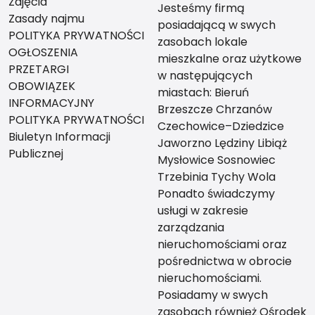
Zdjęcia
Jesteśmy firmą
Zasady najmu
posiadającą w swych
POLITYKA PRYWATNOŚCI
zasobach lokale
OGŁOSZENIA
mieszkalne oraz użytkowe
PRZETARGI
w następujących
OBOWIĄZEK
miastach: Bieruń
INFORMACYJNY
Brzeszcze Chrzanów
POLITYKA PRYWATNOŚCI
Czechowice–Dziedzice
Biuletyn Informacji
Jaworzno Lędziny Libiąż
Publicznej
Mysłowice Sosnowiec
Trzebinia Tychy Wola
Ponadto świadczymy
usługi w zakresie
zarządzania
nieruchomościami oraz
pośrednictwa w obrocie
nieruchomościami.
Posiadamy w swych
zasobach również Ośrodek