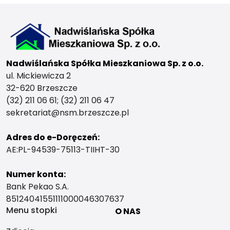
Nadwiślańska Spółka Mieszkaniowa Sp. z o.o.
ul. Mickiewicza 2
32-620 Brzeszcze
(32) 211 06 61; (32) 211 06 47
sekretariat@nsm.brzeszcze.pl
Adres do e-Doręczeń:
AE:PL-94539-75113-TIIHT-30
Numer konta:
Bank Pekao S.A.
85124041551111000046307637
Menu stopki
O NAS